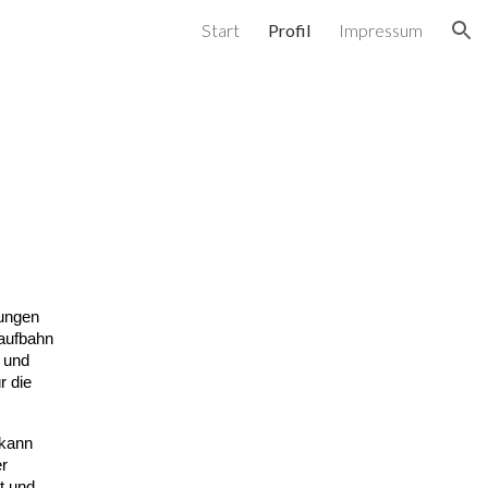
Start
Profil
Impressum
ion
rungen
Laufbahn
und
r die
 kann
r
nt und