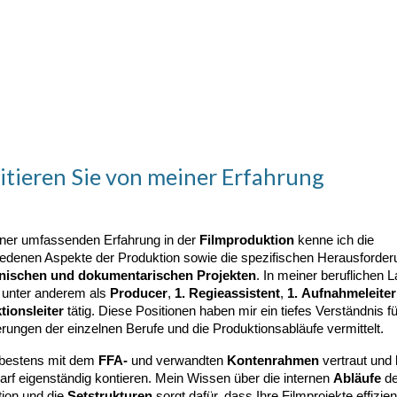
ip to main content
Skip to navigat
itieren Sie von meiner Erfahrung
ner umfassenden Erfahrung in der
Filmproduktion
kenne
ich die
edenen Aspekte der Produktion sowie die spezifischen Herausforde
nischen und dokumentarischen Projekten
. In meiner beruflichen 
 unter anderem als
Producer
,
1.
.
Regieassistent
,
1.
.
Aufnahmeleiter
tionsleiter
tätig. Diese Positionen haben mir ein tiefes Verständnis fü
rungen der einzelnen Berufe und die
Produktionsabläufe
vermittelt.
 bestens mit dem
FFA-
und
verwandten
Kontenrahmen
vertraut und
arf eigenständig kontieren. Mein Wissen über die internen
Abläufe
de
ion und die
Setstrukturen
sorgt dafür, dass Ihre
Filmprojekte
effizie