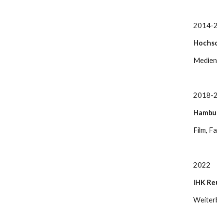
2014-
Hochsc
Medieng
2018-
Hambur
Film, F
2022
IHK Re
Weiterb