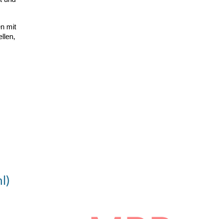
en mit
llen,
l)